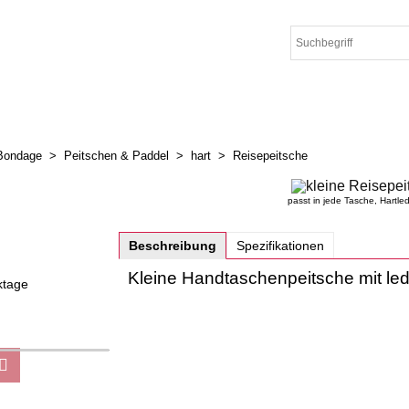
Bondage
>
Peitschen & Paddel
>
hart
>
Reisepeitsche
passt in jede Tasche, Hartle
Beschreibung
Spezifikationen
Kleine Handtaschenpeitsche mit led
ktage