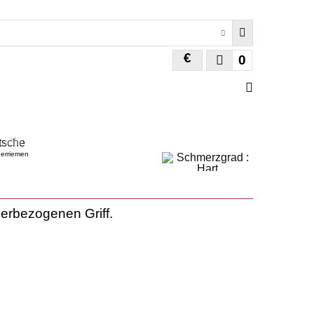
€
0
derriemen
erbezogenen Griff.