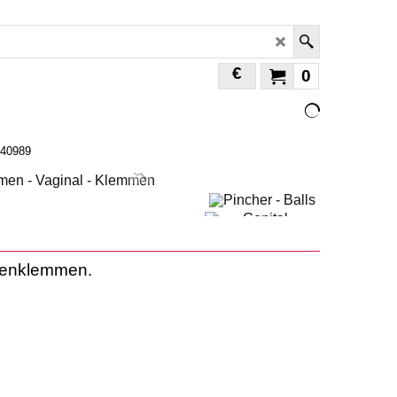
€
0
 40989
ppenklemmen.