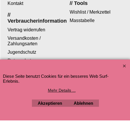
// Tools
Kontakt
Wishlist / Merkzettel
//
Verbraucherinformation
Masstabelle
Vertrag widerrufen
Versandkosten /
Zahlungsarten
Jugendschutz
Datenschutz
Diese Seite benutzt Cookies für ein besseres Web Surf-
Erlebnis.
Mehr Details ...
WebShop erstellt mit ShopFactory Shop Software.
Akzeptieren
Ablehnen