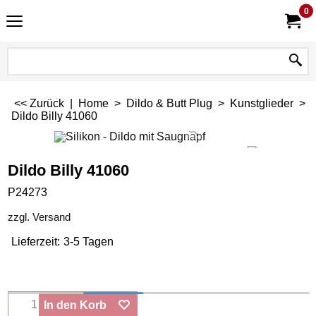
0
<< Zurück
|
Home
>
Dildo & Butt Plug
>
Kunstglieder
>
Dildo Billy 41060
Dildo Billy 41060
P24273
zzgl. Versand
Lieferzeit:
3-5 Tagen
In den Korb