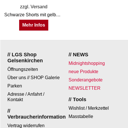
zzgl. Versand
Schwarze Shorts mit gelben Linien an den Seiten aus 0,6 mm dicken Latex. Ein 3-Wege-Schrittreißverschluss sorgt dafür, dass manche Stellen auch mal die Sonne sehen.
Mehr Infos
// LGS Shop
// NEWS
Gelsenkirchen
Midnightshopping
Öffnungszeiten
neue Produkte
Über uns // SHOP Galerie
Sonderangebote
Parken
NEWSLETTER
Adresse / Anfahrt /
// Tools
Kontakt
Wishlist / Merkzettel
//
Verbraucherinformation
Masstabelle
Vertrag widerrufen