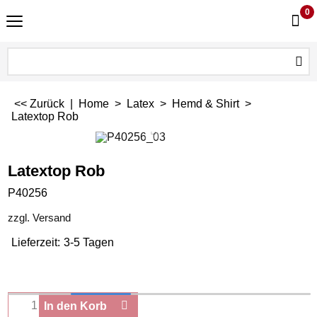
0
<< Zurück
|
Home
>
Latex
>
Hemd & Shirt
>
Latextop Rob
Latextop Rob
P40256
zzgl. Versand
Lieferzeit:
3-5 Tagen
In den Korb