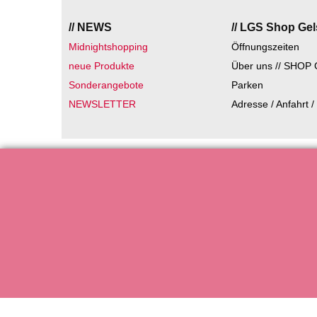
// NEWS
// LGS Shop Ge
Midnightshopping
Öffnungszeiten
neue Produkte
Über uns // SHOP 
Sonderangebote
Parken
NEWSLETTER
Adresse / Anfahrt /