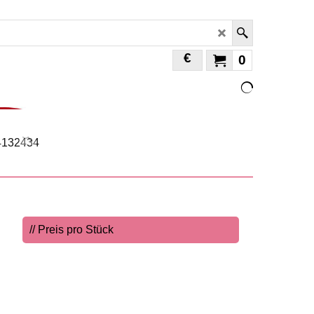
€
0
// Preis pro Stück