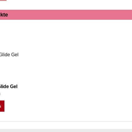
kte
Glide Gel
d
s