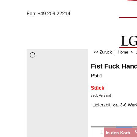
Fon: +49 209 22214
<< Zurück
|
Home
>
Fist Fuck Han
P561
Stück
zzgl. Versand
Lieferzeit:
ca. 3-6 Wer
In den Korb