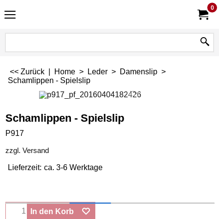
0
<< Zurück
|
Home
>
Leder
>
Damenslip
>
Schamlippen - Spielslip
Schamlippen - Spielslip
P917
zzgl. Versand
Lieferzeit:
ca. 3-6 Werktage
In den Korb